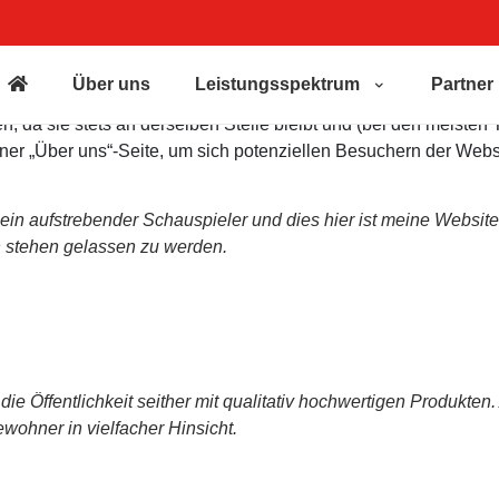
Über uns
Leistungsspektrum
Partner
gen, da sie stets an derselben Stelle bleibt und (bei den meist
ner „Über uns“-Seite, um sich potenziellen Besuchern der Websi
ch ein aufstrebender Schauspieler und dies hier ist meine Websi
 stehen gelassen zu werden.
Öffentlichkeit seither mit qualitativ hochwertigen Produkten. 
wohner in vielfacher Hinsicht.