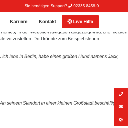
Sie benötigen Support?
02335 8458-0
Karriere
Kontakt
Live Hilfe
en Themes) in der Website-Navigation angezeigt wird. Die meisten
te vorzustellen. Dort könnte zum Beispiel stehen:
te. Ich lebe in Berlin, habe einen großen Hund namens Jack,
An seinem Standort in einer kleinen Großstadt beschäftigt